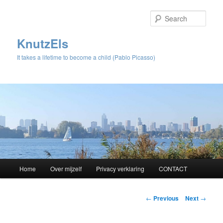
Sear
KnutzEls
It takes a lifetime to become a child (Pablo Picasso)
Main
Home
Over mijzelf
Privacy verklaring
CONTACT
Skip
menu
to
Post
←
Previous
Next
→
navigation
primary