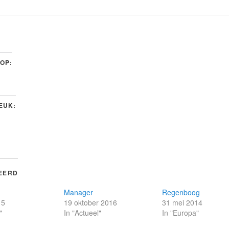
 OP:
LEUK:
EERD
Manager
Regenboog
15
19 oktober 2016
31 mei 2014
"
In "Actueel"
In "Europa"