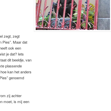
l zegt, zegt
 Pies”. Maar dat
eeft ook een
ist je dat? Iets
taat dit beeldje, van
kte plassende
 hoe kan het anders
Pies” genoemd
om zij achter
ten moet, is mij een