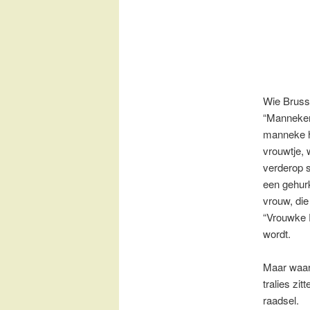
Wie Brusse
“Manneken
manneke h
vrouwtje, w
verderop s
een gehur
vrouw, die
“Vrouwke 
wordt.
Maar waar
tralies zit
raadsel.