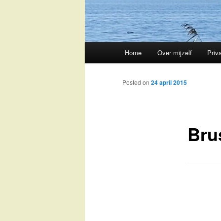
Main
Home
Over mijzelf
Priv
Skip
menu
to
Posted on
24 april 2015
primary
Bru
content