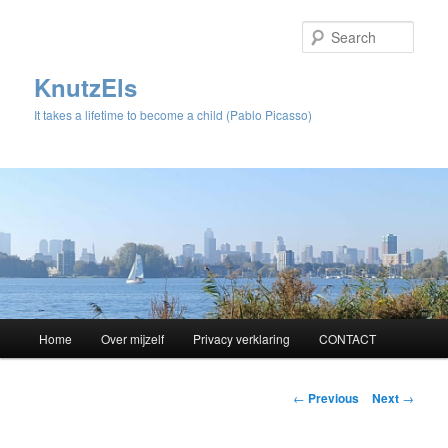
Sear
KnutzEls
It takes a lifetime to become a child (Pablo Picasso)
Main
Home
Over mijzelf
Privacy verklaring
CONTACT
Skip
menu
to
Post
←
Previous
Next
→
navigation
primary