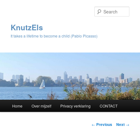
Sear
KnutzEls
It takes a lifetime to become a child (Pablo Picasso)
Main
Home
Over mijzelf
Privacy verklaring
CONTACT
Skip
menu
to
Post
←
Previous
Next
→
navigation
primary