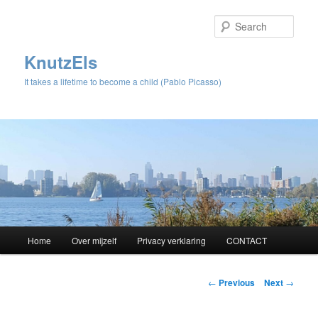
Sear
KnutzEls
It takes a lifetime to become a child (Pablo Picasso)
Main
Home
Over mijzelf
Privacy verklaring
CONTACT
Skip
menu
to
Post
←
Previous
Next
→
navigation
primary