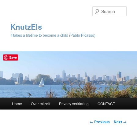
Sear
KnutzEls
It takes a lifetime to become a child (Pablo Picasso)
Save
Main
Home
Over mijzelf
Privacy verklaring
CONTACT
Skip
menu
to
Post
←
Previous
Next
→
navigation
primary