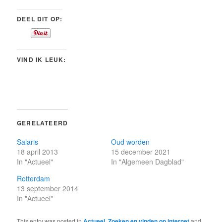
DEEL DIT OP:
VIND IK LEUK:
GERELATEERD
Salaris
Oud worden
18 april 2013
15 december 2021
In "Actueel"
In "Algemeen Dagblad"
Rotterdam
13 september 2014
In "Actueel"
This entry was posted in
Actueel
,
Zoeken en vinden op internet
and