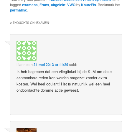
tagged
examens
,
Frans
,
uitgelekt
,
VWO
by
KnutzEls
. Bookmark the
permalink
.
2 THOUGHTS ON “
EXAMEN
”
Lianne
on
31 mei 2013 at 11:29
said:
Ik heb begrepen dat een vliegticket bij de KLM om deze
aantoonbare reden kon worden omgezet zonder extra
kosten. Wel heel coulant! Het is natuurlijk wel een heel
ondoordachte domme actie geweest.