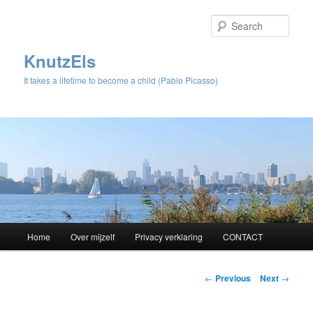
Sear
KnutzEls
It takes a lifetime to become a child (Pablo Picasso)
Main
Home
Over mijzelf
Privacy verklaring
CONTACT
Skip
menu
to
Post
←
Previous
Next
→
navigation
primary