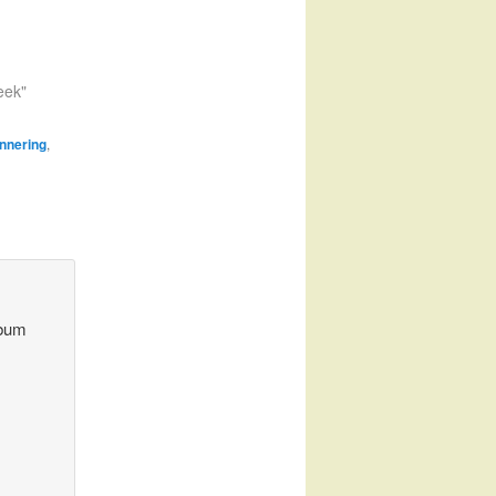
eek"
innering
,
lbum