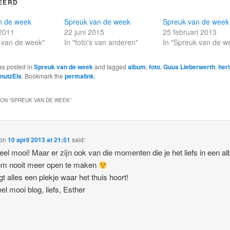
EERD
n de week
Spreuk van de week
Spreuk van de week
 2011
22 juni 2015
25 februari 2013
 van de week"
In "foto's van anderen"
In "Spreuk van de w
as posted in
Spreuk van de week
and tagged
album
,
foto
,
Guus Lieberwerth
,
her
nutzEls
. Bookmark the
permalink
.
ON “
SPREUK VAN DE WEEK
”
on
10 april 2013 at 21:51
said:
eel mooi! Maar er zijn ook van die momenten die je het liefs in een a
om nooit meer open te maken
gt alles een plekje waar het thuis hoort!
el mooi blog, liefs, Esther