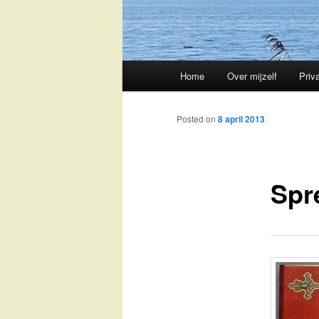
Main
Home
Over mijzelf
Priv
Skip
menu
to
Posted on
8 april 2013
primary
Spr
content