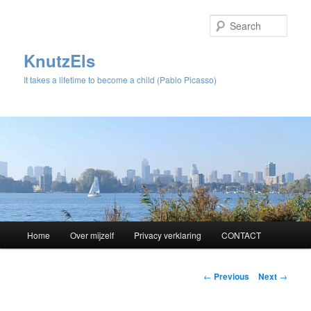
Sear
KnutzEls
It takes a lifetime to become a child (Pablo Picasso)
Main
Home
Over mijzelf
Privacy verklaring
CONTACT
Skip
menu
to
Post
←
Previous
Next
→
navigation
primary