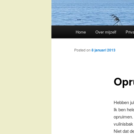
Main
Home
Over mijzelf
Priv
Skip
menu
to
Posted on
8 januari 2013
primary
Opr
content
Hebben jul
Ik ben hel
opruimen.
vuilnisbak
Niet dat d