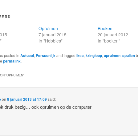
EERD
Opruimen
Boeken
2015
7 januari 2015
20 januari 2012
"
In "Hobbies"
In "boeken"
as posted in
Actueel
,
Persoonlijk
and tagged
Ikea
,
kringloop
,
opruimen
,
spullen
b
he
permalink
.
ON “
OPRUIMEN
”
é
on
8 januari 2013 at 17:09
said:
ok druk bezig… ook opruimen op de computer