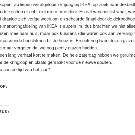
kopen. Zo liepen we afgelopen vrijdag bij IKEA, op zoek naar dekbe
ude konden er echt niet meer mee door. En dat was beslist waar, wa
t draaide zich vorige week om en scheurde finaal door de dekbedhoe
e marketingafdeling van IKEA is superslim, dus brachten we niet alle
zen mee naar huis, maar ook kussens (die waren ook aan vervangi
bijpassende hoeslakens bij de hoezen. En ook nog twee dozen glazen
d maar vergeten dat we nog plenty glazen hadden.
 een lang verhaal kort te maken. De hele zaterdag hebben we geruim
r de kringloop en plaats gemaakt voor de nieuwe spullen.
u aan de tijd van het jaar?
 OP:
LEUK: