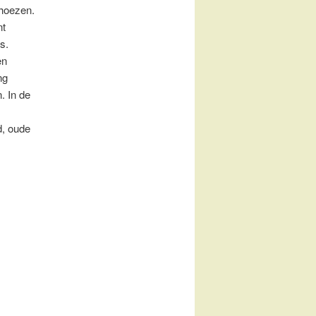
dhoezen.
nt
s.
en
ng
. In de
d, oude