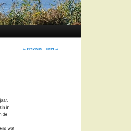
Post
←
Previous
Next
→
navigation
jaar.
in in
n de
eens wat