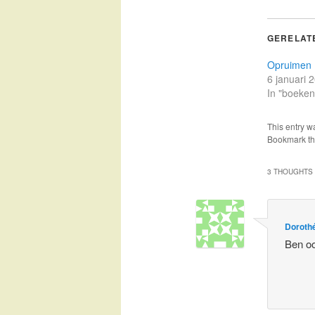
GERELAT
Opruimen
6 januari 
In "boeken
This entry w
Bookmark t
3 THOUGHTS 
Doroth
Ben o