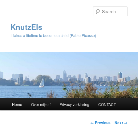
Sear
KnutzEls
It takes a lifetime to become a child (Pablo Picasso)
Main
Home
Over mijzelf
Privacy verklaring
CONTACT
Skip
menu
to
Post
←
Previous
Next
→
navigation
primary