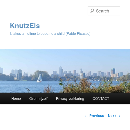
Sear
KnutzEls
It takes a lifetime to become a child (Pablo Picasso)
Main
Home
Over mijzelf
Privacy verklaring
CONTACT
Skip
menu
to
Post
←
Previous
Next
→
navigation
primary