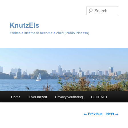
Sear
KnutzEls
It takes a lifetime to become a child (Pablo Picasso)
Main
Home
Over mijzelf
Privacy verklaring
CONTACT
Skip
menu
to
Post
←
Previous
Next
→
navigation
primary