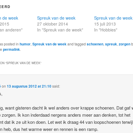
EERD
n de week
Spreuk van de week
Spreuk van de week
 2015
27 oktober 2014
15 juli 2013
 van anderen"
In "Spreuk van de week"
In "Hobbies"
as posted in
humor
,
Spreuk van de week
and tagged
schoenen
,
spreuk
,
zorgen
he
permalink
.
ON “
SPREUK VAN DE WEEK
”
é
on
13 augustus 2012 at 21:10
said:
s,
g, want gisteren dacht ik wel anders over krappe schoenen. Dat gaf
 zorgen. Ik kon inderdaad nergens anders meer aan denken, tot het
 dat ik ze uit kon doen. Let wet ik draag 44 van loopschoenen terwijl
 heb, dus het warme weer en rennen is een ramp.