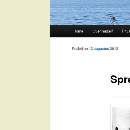
Main
Home
Over mijzelf
Priv
Skip
menu
to
Posted on
13 augustus 2012
primary
Spr
content