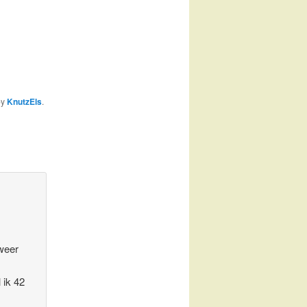
by
KnutzEls
.
 weer
 ik 42