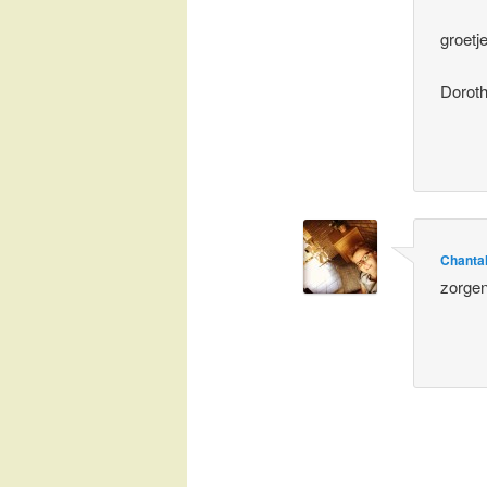
groetj
Dorot
Chanta
zorgen