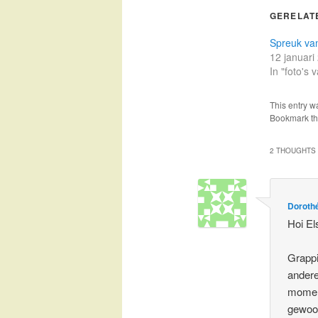
GERELAT
Spreuk va
12 januari
In "foto's
This entry w
Bookmark t
2 THOUGHTS 
Doroth
Hoi El
Grappi
andere
moment
gewoon