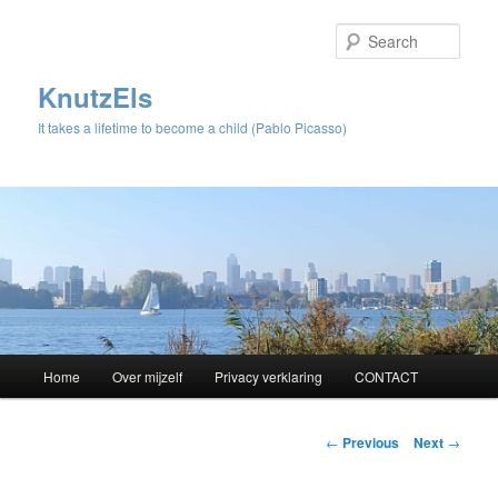
Sear
KnutzEls
It takes a lifetime to become a child (Pablo Picasso)
Main
Home
Over mijzelf
Privacy verklaring
CONTACT
Skip
menu
to
Post
←
Previous
Next
→
navigation
primary