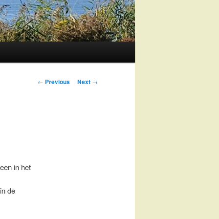
Post
←
Previous
Next
→
navigation
een in het
in de