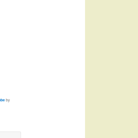
ube
by