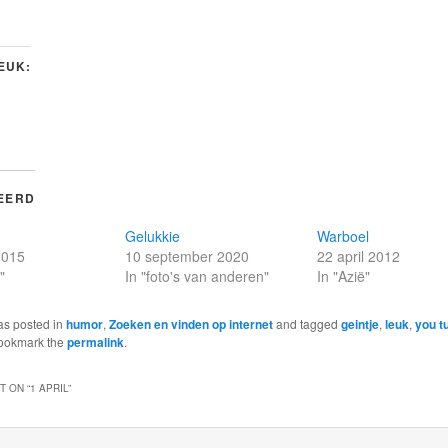
LEUK:
EERD
Gelukkie
Warboel
2015
10 september 2020
22 april 2012
"
In "foto's van anderen"
In "Azië"
as posted in
humor
,
Zoeken en vinden op internet
and tagged
geintje
,
leuk
,
you t
Bookmark the
permalink
.
 ON “
1 APRIL
”