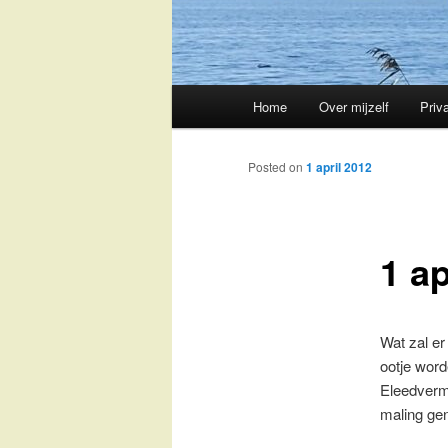
Main
Home
Over mijzelf
Priv
Skip
menu
to
Posted on
1 april 2012
primary
1 ap
content
Wat zal er
ootje wor
Eleedverm
maling ge