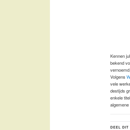
Kennen jul
bekend voo
vernoemd,
Volgens
W
vele werke
destijds g
enkele tit
algemene 
DEEL DIT