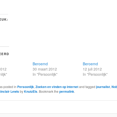
LEUK:
EERD
Beroemd
Beroemd
2012
30 maart 2012
12 juli 2012
lijk"
In "Persoonlijk"
In "Persoonlijk"
as posted in
Persoonlijk
,
Zoeken en vinden op internet
and tagged
journalist
,
Nob
inclair Lewis
by
KnutzEls
. Bookmark the
permalink
.