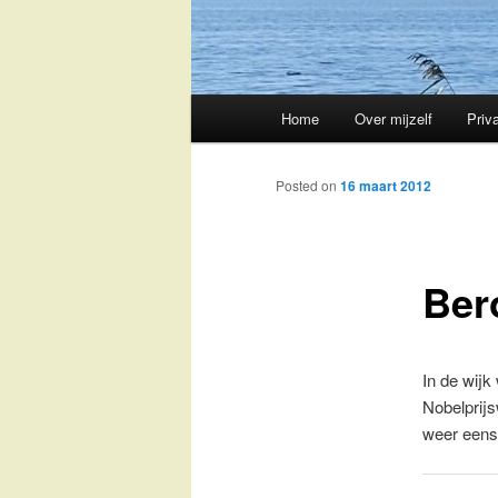
Main
Home
Over mijzelf
Priv
Skip
menu
to
Posted on
16 maart 2012
primary
Ber
content
In de wijk
Nobelprij
weer eens 