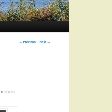
Post
←
Previous
Next
→
navigation
de mensen