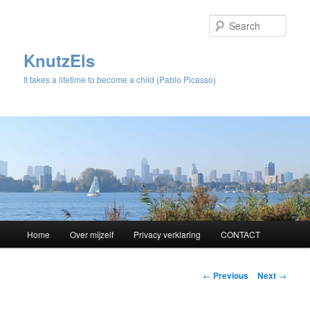
Sear
KnutzEls
It takes a lifetime to become a child (Pablo Picasso)
Main
Home
Over mijzelf
Privacy verklaring
CONTACT
Skip
menu
to
Post
←
Previous
Next
→
navigation
primary