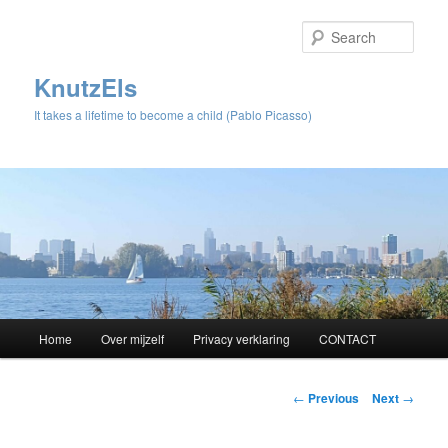
Sear
KnutzEls
It takes a lifetime to become a child (Pablo Picasso)
Main
Home
Over mijzelf
Privacy verklaring
CONTACT
Skip
menu
to
Post
←
Previous
Next
→
navigation
primary