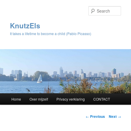
Sear
KnutzEls
It takes a lifetime to become a child (Pablo Picasso)
Main
Home
Over mijzelf
Privacy verklaring
CONTACT
Skip
menu
to
Post
←
Previous
Next
→
navigation
primary