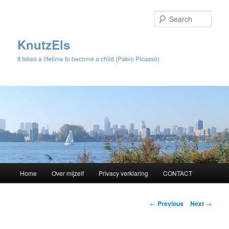
Sear
KnutzEls
It takes a lifetime to become a child (Pablo Picasso)
Main
Home
Over mijzelf
Privacy verklaring
CONTACT
Skip
menu
to
Post
←
Previous
Next
→
navigation
primary