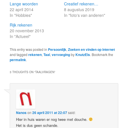
Lange woorden
Creatief rekenen…
22 april 2014
8 augustus 2019
In "Hobbies"
In "foto's van anderen"
Rijk rekenen
20 november 2013
In "Actueel"
This entry was posted in
Persoonlijk
,
Zoeken en vinden op internet
and tagged
rekenen
,
Taal
,
vervoeging
by
KnutzEls
. Bookmark the
permalink
.
3 THOUGHTS ON “
TAALVRAGEN
”
Nanos
on
26 april 2011 at 22:07
said:
Hier in huis waren er nog twee met douche.
Het is dus geen schande.