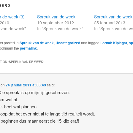
EERD
n de week (3)
Spreuk van de week
Spreuk van de week
 2010
10 september 2012
25 februari 2013
 van de week"
In "Spreuk van de week"
In "Spreuk van de w
as posted in
Spreuk van de week
,
Uncategorized
and tagged
Lornah Kiplagat
,
sp
Bookmark the
permalink
.
 ON “
SPREUK VAN DE WEEK
”
on
24 januari 2011 at 08:43
said:
Die spreuk is op mijn lijf geschreven.
om wat af.
k heel wat plannen.
oop dat het over niet al te lange tijd realiteit wordt.
beginnen dus maar eerst die 15 kilo eraf!