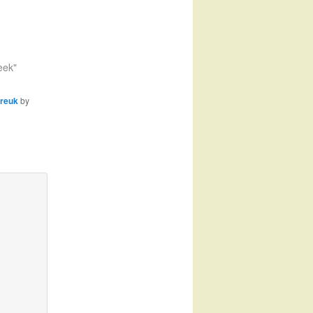
eek"
reuk
by