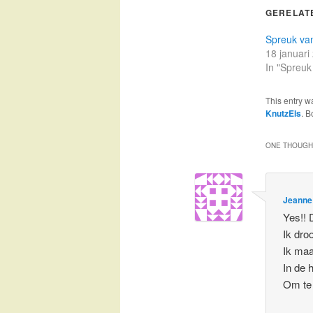
GERELAT
Spreuk va
18 januari
In "Spreuk
This entry w
KnutzEls
. 
ONE THOUGHT
Jeanne
Yes!! 
Ik dro
Ik maa
In de h
Om te 