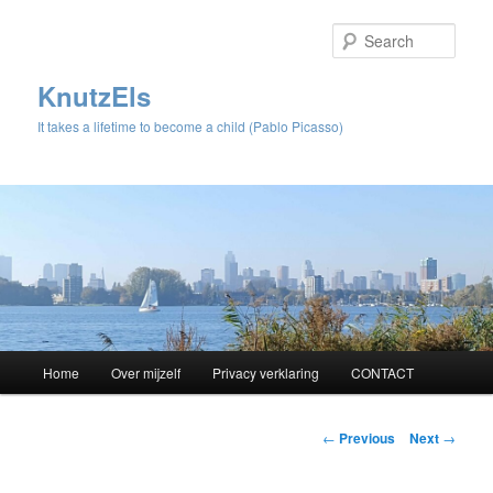
Sear
KnutzEls
It takes a lifetime to become a child (Pablo Picasso)
Main
Home
Over mijzelf
Privacy verklaring
CONTACT
Skip
menu
to
Post
←
Previous
Next
→
navigation
primary