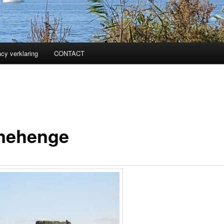
acy verklaring
CONTACT
nehenge