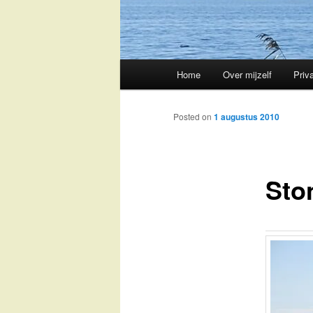
Main
Home
Over mijzelf
Priv
Skip
menu
to
Posted on
1 augustus 2010
primary
Sto
content