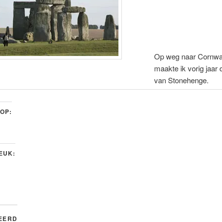
Op weg naar Cornwa
maakte ik vorig jaar 
van Stonehenge.
 OP:
LEUK:
EERD