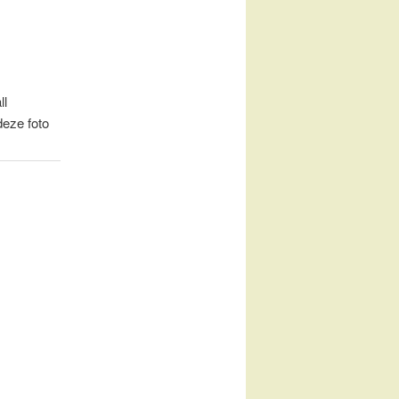
ll
deze foto