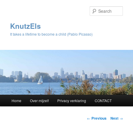
Sear
KnutzEls
It takes a lifetime to become a child (Pablo Picasso)
Main
Home
Over mijzelf
Privacy verklaring
CONTACT
Skip
menu
to
Post
←
Previous
Next
→
navigation
primary