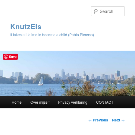
Sear
KnutzEls
It takes a lifetime to become a child (Pablo Picasso)
Save
Main
Home
Over mijzelf
Privacy verklaring
CONTACT
Skip
menu
to
Post
←
Previous
Next
→
navigation
primary