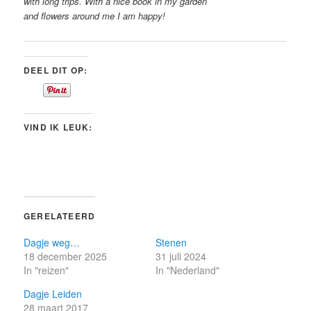
with long trips. With a nice book in my garden
and flowers around me I am happy!
DEEL DIT OP:
VIND IK LEUK:
GERELATEERD
Dagje weg…
Stenen
18 december 2025
31 juli 2024
In "reizen"
In "Nederland"
Dagje Leiden
28 maart 2017