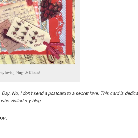
 my loving. Hugs & Kisses!
s Day. No, I don’t send a postcard to a secret love. This card is dedicat
 who visited my blog.
 OP: