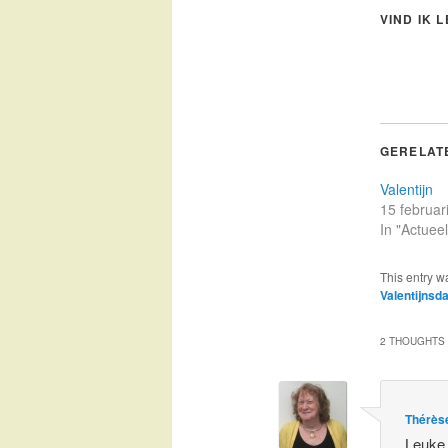
VIND IK 
GERELAT
Valentijn
15 februar
In "Actueel
This entry w
Valentijnsd
2 THOUGHTS 
Thérès
Leuke 