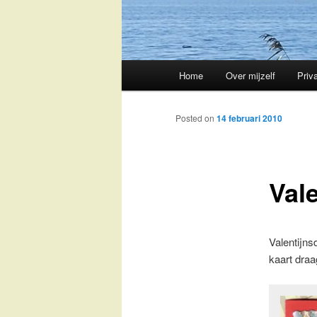
Main
Home
Over mijzelf
Priv
Skip
menu
to
Posted on
14 februari 2010
primary
Val
content
Valentijns
kaart draa