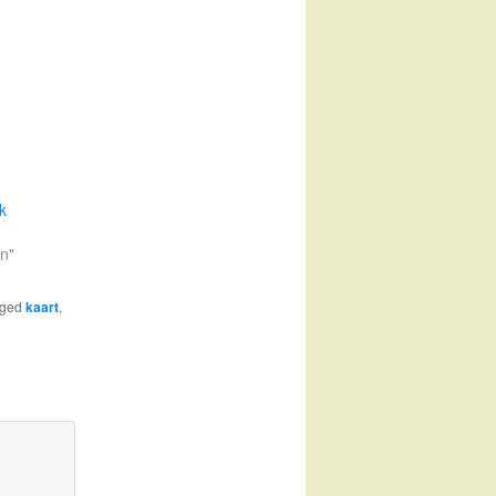
k
en"
gged
kaart
,