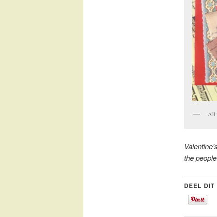
All
Valentine’
the people
DEEL DIT