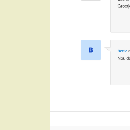
Groetj
Bettie
Nou da