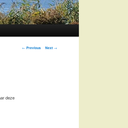
Post
←
Previous
Next
→
navigation
aar deze