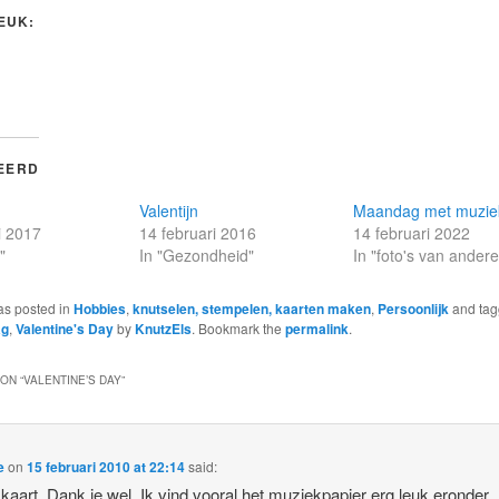
LEUK:
EERD
Valentijn
Maandag met muzie
i 2017
14 februari 2016
14 februari 2022
"
In "Gezondheid"
In "foto's van ander
as posted in
Hobbies
,
knutselen, stempelen, kaarten maken
,
Persoonlijk
and ta
ag
,
Valentine's Day
by
KnutzEls
. Bookmark the
permalink
.
ON “
VALENTINE’S DAY
”
e
on
15 februari 2010 at 22:14
said:
kaart. Dank je wel. Ik vind vooral het muziekpapier erg leuk eronder,