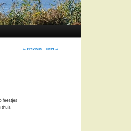
Post
←
Previous
Next
→
navigation
 feestjes
 thuis