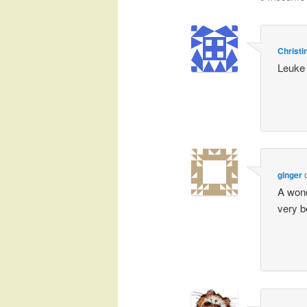
Christi
Leuke 
ginger
A wond
very be