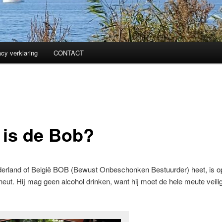
acy verklaring
CONTACT
 is de Bob?
derland of België BOB (Bewust Onbeschonken Bestuurder) heet, is op
pineut. Hij mag geen alcohol drinken, want hij moet de hele meute veilig