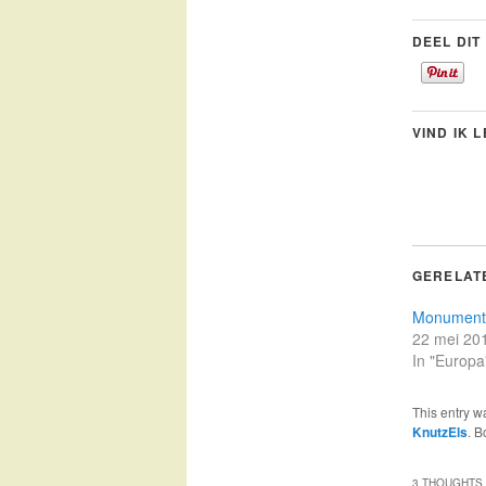
DEEL DIT
VIND IK 
GERELAT
Monument
22 mei 20
In "Europa
This entry w
KnutzEls
. 
3 THOUGHTS 