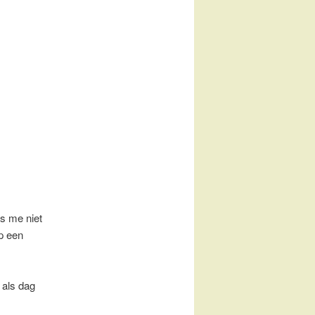
is me niet
op een
 als dag