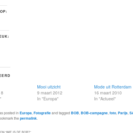
 OP:
LEUK:
EERD
Mooi uitzicht
Mode uit Rotterdam
18
9 maart 2012
16 maart 2010
"
In "Europa"
In "Actueel"
as posted in
Europa
,
Fotografie
and tagged
BOB
,
BOB-campagne
,
foto
,
Parijs
,
S
Bookmark the
permalink
.
ON “
WIE IS DE BOB?
”