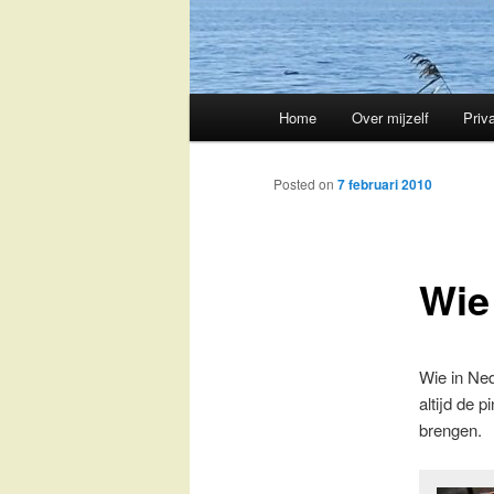
Main
Home
Over mijzelf
Priv
Skip
menu
to
Posted on
7 februari 2010
primary
Wie
content
Wie in Ne
altijd de 
brengen.