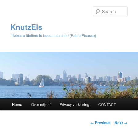
Sear
KnutzEls
It takes a lifetime to become a child (Pablo Picasso)
Main
Home
Over mijzelf
Privacy verklaring
CONTACT
Skip
menu
to
Post
←
Previous
Next
→
navigation
primary