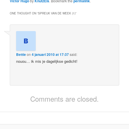
Victor Hugo
by
KnutzEls
. Bookmark the
permalink
.
ONE THOUGHT ON “
SPREUK VAN DE WEEK (1)
”
Bettie
on
4 januari 2010 at 17:37
said:
nouou… ik mis je dagelijkse gedicht!
Comments are closed.