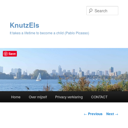
Sear
KnutzEls
It takes a lifetime to become a child (Pablo Picasso)
Save
Main
Home
Over mijzelf
Privacy verklaring
CONTACT
Skip
menu
to
Post
←
Previous
Next
→
navigation
primary