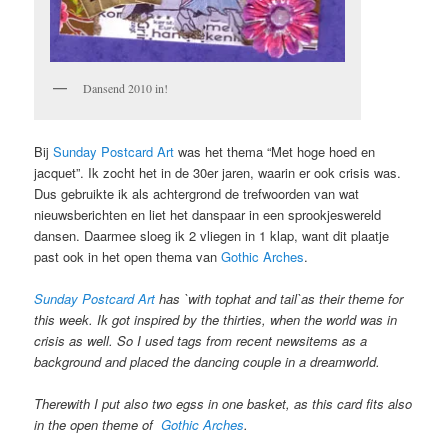
Dansend 2010 in!
Bij
Sunday Postcard Art
was het thema “Met hoge hoed en
jacquet”. Ik zocht het in de 30er jaren, waarin er ook crisis was.
Dus gebruikte ik als achtergrond de trefwoorden van wat
nieuwsberichten en liet het danspaar in een sprookjeswereld
dansen. Daarmee sloeg ik 2 vliegen in 1 klap, want dit plaatje
past ook in het open thema van
Gothic Arches
.
Sunday Postcard Art
has `with tophat and tail`as their theme for
this week. Ik got inspired by the thirties, when the world was in
crisis as well. So I used tags from recent newsitems as a
background and placed the dancing couple in a dreamworld.
Therewith I put also two egss in one basket, as this card fits also
in the open theme of
Gothic Arches
.