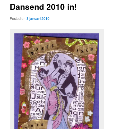
Dansend 2010 in!
content
Posted on
3 januari 2010