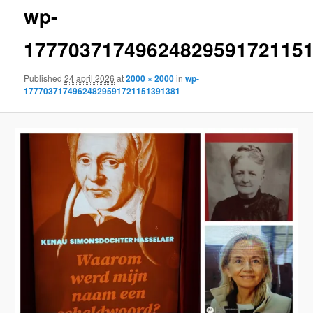
wp-
content
1777037174962482959172115
Published
24 april 2026
at
2000 × 2000
in
wp-
17770371749624829591721151391381