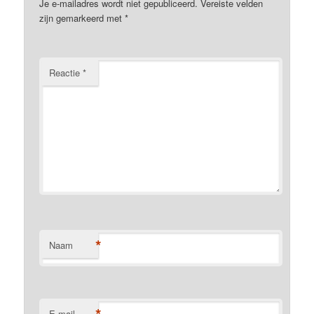
Je e-mailadres wordt niet gepubliceerd.
Vereiste velden
zijn gemarkeerd met
*
Reactie
*
*
Naam
E-mail