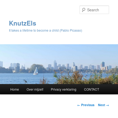
Sear
KnutzEls
It takes a lifetime to become a child (Pablo Picasso)
Main
Home
Over mijzelf
Privacy verklaring
CONTACT
Skip
menu
to
Image
← Previous
Next →
navigation
primary