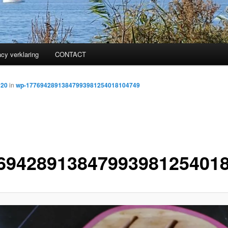
acy verklaring
CONTACT
320
in
wp-17769428913847993981254018104749
6942891384799398125401