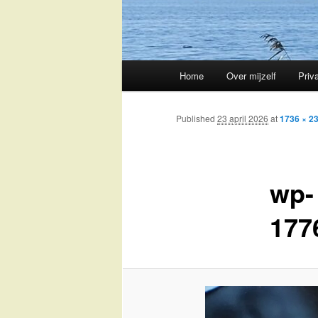
Main
Home
Over mijzelf
Priv
Skip
menu
to
Published
23 april 2026
at
1736 × 2
primary
wp-
content
177