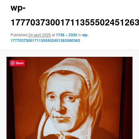
wp-
content
1777037300171135550245126
Published
24 april 2026
at
1736 × 2320
in
wp-
17770373001711355502451263580363
Save