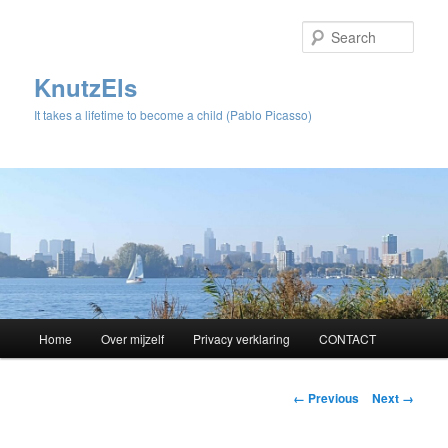
Sear
KnutzEls
It takes a lifetime to become a child (Pablo Picasso)
Main
Home
Over mijzelf
Privacy verklaring
CONTACT
Skip
menu
to
Image
← Previous
Next →
navigation
primary