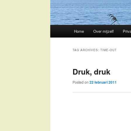
Main
Home
Over mijzelf
Priv
Skip
Skip
menu
to
to
TAG ARCHIVES:
TIME-OUT
primary
secondary
Druk, druk
content
content
Posted on
22 februari 2011