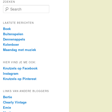
ZOEKEN
S
e
a
r
LAATSTE BERICHTEN
c
Boek
h
Buitenspelen
Dennenappels
Kolenboer
Maandag met muziek
HIER VIND JE ME OOK:
Knutzels op Facebook
Instagram
Knutzels op Pinterest
LINKS VAN ANDERE BLOGGERS
Bertie
Clearly Vintage
Emie