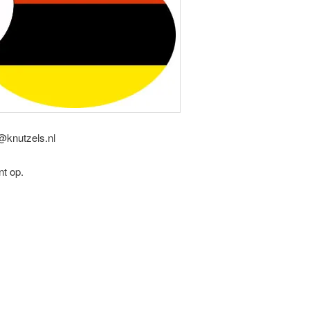
e@knutzels.nl
nt op.