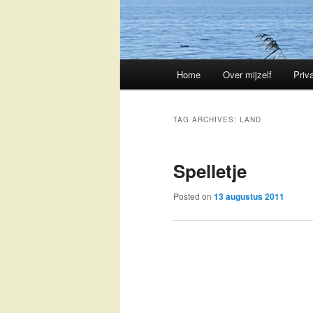
Main
Home
Over mijzelf
Priv
Skip
Skip
menu
to
to
TAG ARCHIVES:
LAND
primary
secondary
Spelletje
content
content
Posted on
13 augustus 2011