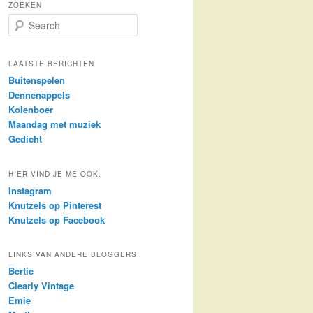
ZOEKEN
S
e
a
r
LAATSTE BERICHTEN
c
Buitenspelen
h
Dennenappels
Kolenboer
Maandag met muziek
Gedicht
HIER VIND JE ME OOK:
Instagram
Knutzels op Pinterest
Knutzels op Facebook
LINKS VAN ANDERE BLOGGERS
Bertie
Clearly Vintage
Emie