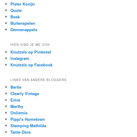
c
Pieter Konijn
h
Quote
Boek
Buitenspelen
Dennenappels
HIER VIND JE ME OOK:
Knutzels op Pinterest
Instagram
Knutzels op Facebook
LINKS VAN ANDERE BLOGGERS
Bertie
Clearly Vintage
Emie
Marthy
Onliemie
Pippi's Hometown
Stamping Mathilda
Tante Dora