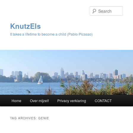
Sear
KnutzEls
It takes a lifetime to become a child (Pablo Picasso)
Main
Home
Over mijzelf
Privacy verklaring
CONTACT
Skip
Skip
menu
to
to
TAG ARCHIVES:
GENIE
primary
secondary