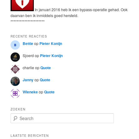
In januari 2016 heb ik een bypass-operatie gehad. Ook
daarvan ben ik inmiddels goed hersteld.
**********************
RECENTE REACTIES
Bettie
op
Pieter Konijn
Sjoerd
op
Pieter Konijn
charlie
op
Quote
Janny
op
Quote
Wieneke
op
Quote
ZOEKEN
S
e
a
r
LAATSTE BERICHTEN