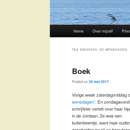
Main
Home
Over mijzelf
Priv
Skip
Skip
menu
to
to
TAG ARCHIVES:
DE WENSDAGEN
primary
secondary
Boek
content
content
Posted on
25 mei 2017
Vorige week zaterdagmiddag on
wensdagen”
. En zondagavond 
schrijfster
vertelt over haar hi
in de Jordaan. Ze was een
buitenbeentje, want haar oude
gescheiden en zij en haar broe