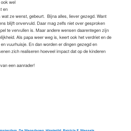
 ook wel
st en
s wat ze wenst, gebeurt. Bijna alles, liever gezegd. Want
e wens blijft onvervuld. Daar mag zelfs niet over gesproken
mpel te vervullen is. Maar andere wensen daarentegen zijn
ijkheid. Als papa weer weg is, keert ook het verdriet en de
- en vuurhuisje. En dan worden er dingen gezegd en
enen zich realiseren hoeveel impact dat op de kinderen
jk van een aanrader!
msterdam
,
De Wensdagen
,
Hippietijd
,
Patricia F. Wessels