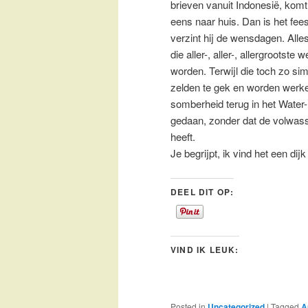
brieven vanuit Indonesië, komt
eens naar huis. Dan is het fee
verzint hij de wensdagen. Alle
die aller-, aller-, allergrootst
worden. Terwijl die toch zo si
zelden te gek en worden werkel
somberheid terug in het Water
gedaan, zonder dat de volwass
heeft.
Je begrijpt, ik vind het een di
DEEL DIT OP:
VIND IK LEUK:
Posted in
Uncategorized
|
Tagged
A