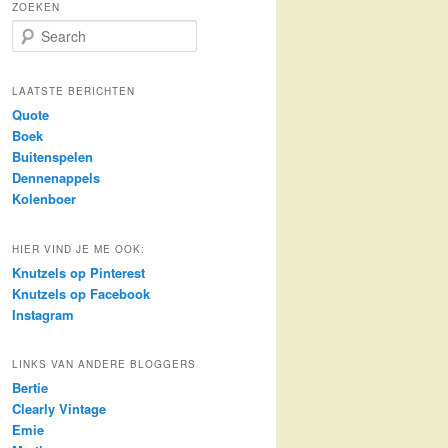
ZOEKEN
S
e
a
r
LAATSTE BERICHTEN
c
Quote
h
Boek
Buitenspelen
Dennenappels
Kolenboer
HIER VIND JE ME OOK:
Knutzels op Pinterest
Knutzels op Facebook
Instagram
LINKS VAN ANDERE BLOGGERS
Bertie
Clearly Vintage
Emie