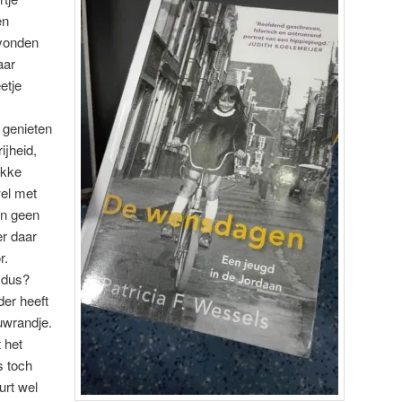
en
vonden
aar
etje
 genieten
ijheid,
akke
el met
an geen
er daar
r.
 dus?
der heeft
uwrandje.
 het
s toch
urt wel