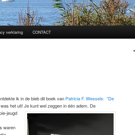
acy verklaring
CONTACT
tdekte ik in de bieb dit boek van
Patricia F. Wessels: “De
was het uit! Je kunt wel zeggen in één adem. De
ppie-jeugd
rs waren
rtje