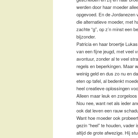
werden door haar moeder alle
opgevoed. En de Jordanezen 
die alternatieve moeder, met h
zachte “g”, op z’n minst een be
bijzonder.
Patricia en haar broertje Lukas
van een fijne jeugd, met veel vr
avontuur, zonder al te veel str
regels en beperkingen. Maar w
weinig geld en dus zo nu en d
eten op tafel, al bedenkt moed
heel creatieve oplossingen voo
Alleen maar leuk en zorgeloos
Nou nee, want net als ieder an
ook dat leven een rauw schad
Want hoe moeder ook probeert
gezin “heel” te houden, vader i
altijd de grote afwezige. Hij stu