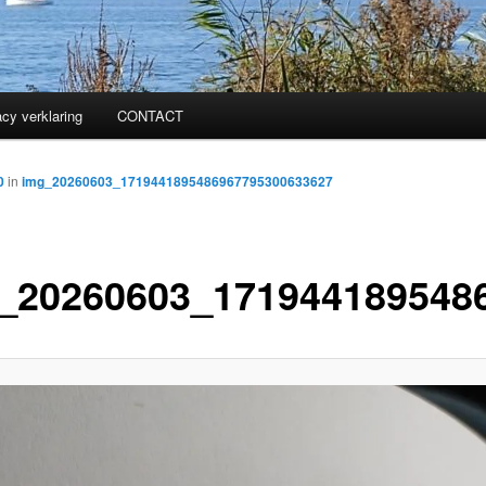
acy verklaring
CONTACT
0
in
img_20260603_1719441895486967795300633627
_20260603_171944189548