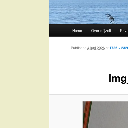
Main
Home
Over mijzelf
Priv
Skip
menu
to
Published
4 juni 2026
at
1736 × 232
primary
img
content