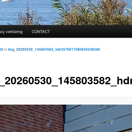
acy verklaring
CONTACT
20
in
img_20260530_145803582_hdr5576617080845248280
_20260530_145803582_hd