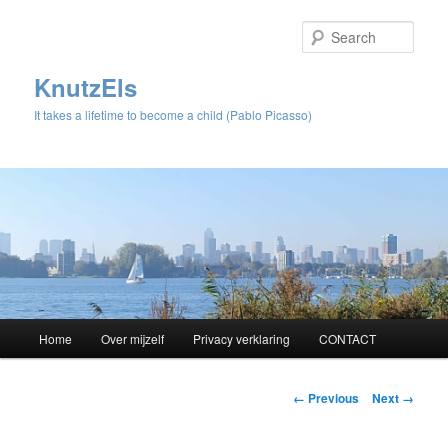
Sear
KnutzEls
It takes a lifetime to become a child (Pablo Picasso)
Main
Home
Over mijzelf
Privacy verklaring
CONTACT
Skip
menu
to
Image
← Previous
Next →
navigation
primary