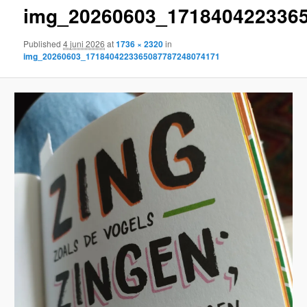
img_20260603_171840422336
content
Published
4 juni 2026
at
1736 × 2320
in
img_20260603_1718404223365087787248074171