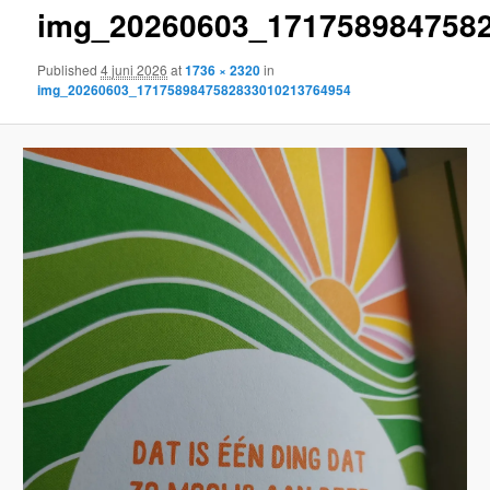
img_20260603_171758984758
content
Published
4 juni 2026
at
1736 × 2320
in
img_20260603_1717589847582833010213764954