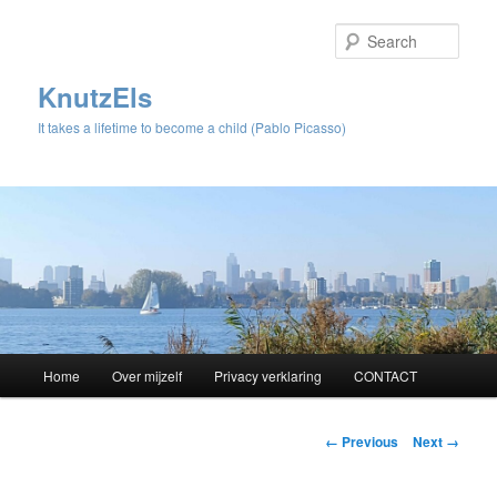
Sear
KnutzEls
It takes a lifetime to become a child (Pablo Picasso)
Main
Home
Over mijzelf
Privacy verklaring
CONTACT
Skip
menu
to
Image
← Previous
Next →
navigation
primary