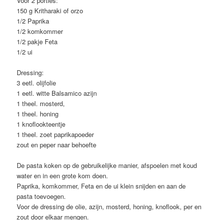
Voor 2 porties:
150 g Kritharaki of orzo
1/2 Paprika
1/2 komkommer
1/2 pakje Feta
1/2 ui
Dressing:
3 eetl. olijfolie
1 eetl. witte Balsamico azijn
1 theel. mosterd,
1 theel. honing
1 knoflookteentje
1 theel. zoet paprikapoeder
zout en peper naar behoefte
De pasta koken op de gebruikelijke manier, afspoelen met koud
water en in een grote kom doen.
Paprika, komkommer, Feta en de ui klein snijden en aan de
pasta toevoegen.
Voor de dressing de olie, azijn, mosterd, honing, knoflook, per en
zout door elkaar mengen.