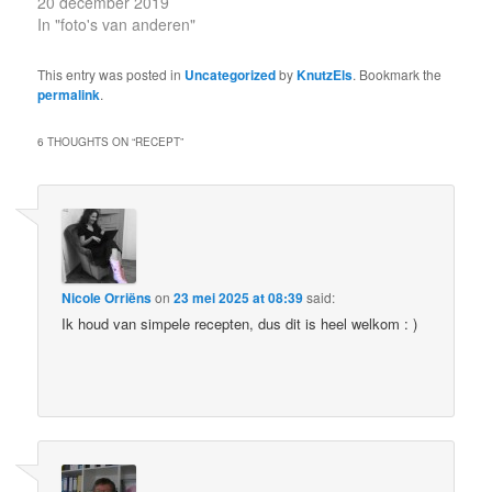
20 december 2019
In "foto's van anderen"
This entry was posted in
Uncategorized
by
KnutzEls
. Bookmark the
permalink
.
6 THOUGHTS ON “
RECEPT
”
Nicole Orriëns
on
23 mei 2025 at 08:39
said:
Ik houd van simpele recepten, dus dit is heel welkom : )