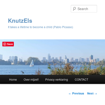
Sear
KnutzEls
It takes a lifetime to become a child (Pablo Picasso)
Save
Main
Home
Over mijzelf
Privacy verklaring
CONTACT
Skip
menu
to
Post
←
Previous
Next
→
navigation
primary