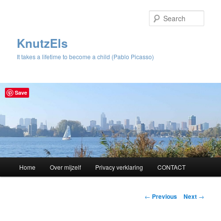
Sear
KnutzEls
It takes a lifetime to become a child (Pablo Picasso)
Save
Main
Home
Over mijzelf
Privacy verklaring
CONTACT
Skip
menu
to
Post
←
Previous
Next
→
navigation
primary