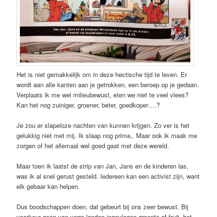
Het is niet gemakkelijk om in deze hectische tijd te leven. Er
wordt aan alle kanten aan je getrokken, een beroep op je gedaan.
Verplaats ik me wel milieubewust, eten we niet te veel vlees?
Kan het nog zuiniger, groener, beter, goedkoper….?
Je zou er slapeloze nachten van kunnen krijgen. Zo ver is het
gelukkig niet met mij. Ik slaap nog prima,. Maar ook ik maak me
zorgen of het allemaal wel goed gaat met deze wereld.
Maar toen ik laatst de strip van Jan, Jans en de kinderen las,
was ik al snel gerust gesteld. Iedereen kan een activist zijn, want
elk gebaar kan helpen.
Dus boodschappen doen, dat gebeurt bij ons zeer bewust. Bij
voorkeur geen van verre landen ingevlogen groente of fruit, het