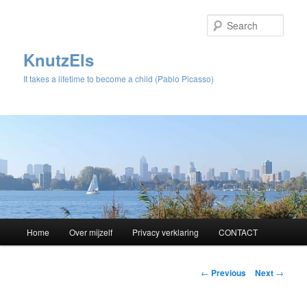
Sear
KnutzEls
It takes a lifetime to become a child (Pablo Picasso)
Main
Home
Over mijzelf
Privacy verklaring
CONTACT
Skip
menu
to
Post
←
Previous
Next
→
navigation
primary