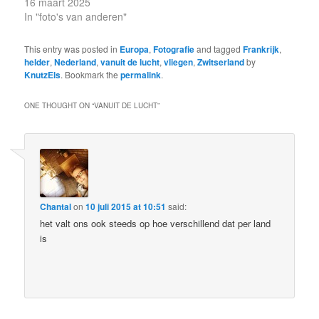
16 maart 2025
In "foto's van anderen"
This entry was posted in
Europa
,
Fotografie
and tagged
Frankrijk
,
helder
,
Nederland
,
vanuit de lucht
,
vliegen
,
Zwitserland
by
KnutzEls
. Bookmark the
permalink
.
ONE THOUGHT ON “
VANUIT DE LUCHT
”
Chantal
on
10 juli 2015 at 10:51
said:
het valt ons ook steeds op hoe verschillend dat per land
is