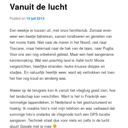
Vanuit de lucht
content
Posted on
10 juli 2015
Een weekje er tussen uit, met onze familieclub. Zomaar even
weer een beetje bijkletsen, samen rondtoeren en genieten van
het mooie Italië. Niet naar de meren in het Noord, niet naar
Toscane, maar helemaal naar de hak van de laars, naar Puglia.
Voor ons een nog onbekend gebied. Maar een heel aangename
kennismaking. Wat een prachtig land is Italië toch! Mooie
vergezichten, heerlijke stranden, leuke knusse dorpjes en
stadjes. En natuurlijk heerlijk weer, want wij vertrokken net toen
het hier nog koud en winderig was.
Alweer op de terugreis kon ik vanuit het vliegtuig goed zien, hoe
het landschap kan verschillen. Want is het in Frankrijk een
rommelige lappendeken, in Nederland is het gestructureerd en
hoekig. Ik maakte foto’s met mijn telefoon en was verbaasd dat
sommige foto’s ondanks de vliegmode toch een GPS-locatie
aangaven. Techniek staat dus voor niets en zelfs in de lucht
gluurt Google met je mee