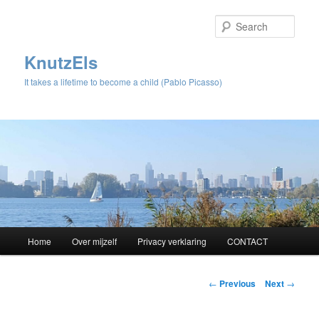
Sear
KnutzEls
It takes a lifetime to become a child (Pablo Picasso)
Main
Home
Over mijzelf
Privacy verklaring
CONTACT
Skip
menu
to
Post
←
Previous
Next
→
navigation
primary