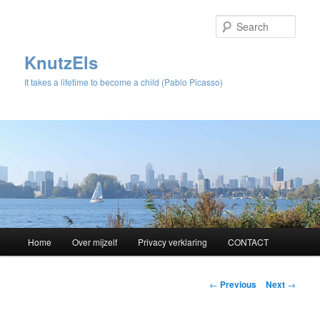
Sear
KnutzEls
It takes a lifetime to become a child (Pablo Picasso)
Main
Home
Over mijzelf
Privacy verklaring
CONTACT
Skip
menu
to
Post
←
Previous
Next
→
navigation
primary