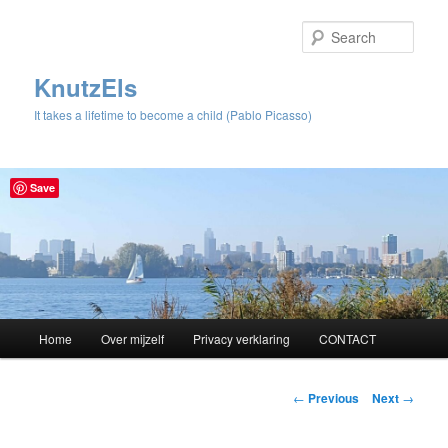
Sear
KnutzEls
It takes a lifetime to become a child (Pablo Picasso)
Save
Main
Home
Over mijzelf
Privacy verklaring
CONTACT
Skip
menu
to
Post
←
Previous
Next
→
navigation
primary