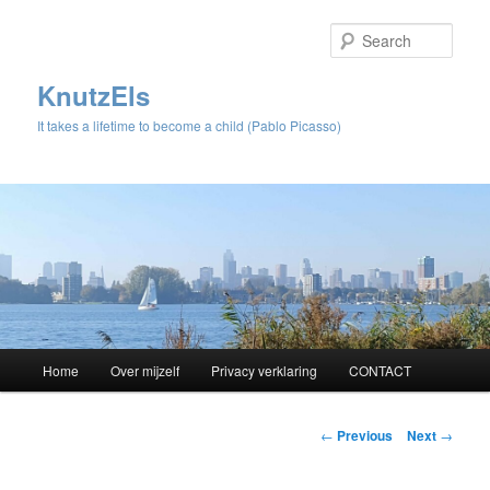
Sear
KnutzEls
It takes a lifetime to become a child (Pablo Picasso)
Main
Home
Over mijzelf
Privacy verklaring
CONTACT
Skip
menu
to
Post
←
Previous
Next
→
navigation
primary