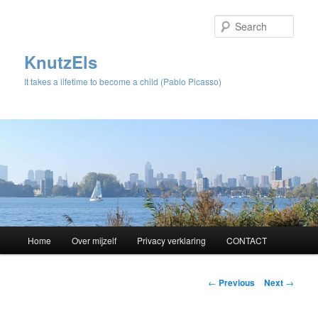
Sear
KnutzEls
It takes a lifetime to become a child (Pablo Picasso)
Main
Home
Over mijzelf
Privacy verklaring
CONTACT
Skip
menu
to
Post
←
Previous
Next
→
navigation
primary