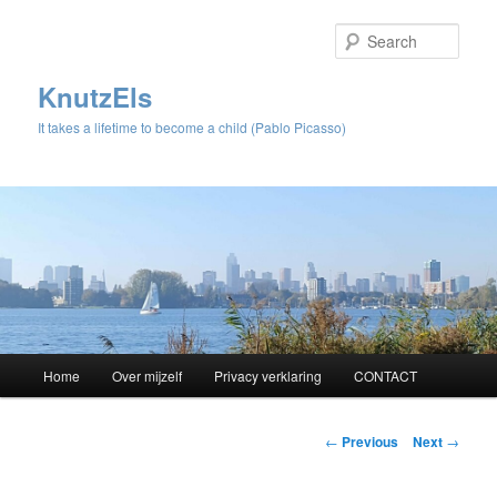
Sear
KnutzEls
It takes a lifetime to become a child (Pablo Picasso)
Main
Home
Over mijzelf
Privacy verklaring
CONTACT
Skip
menu
to
Post
←
Previous
Next
→
navigation
primary